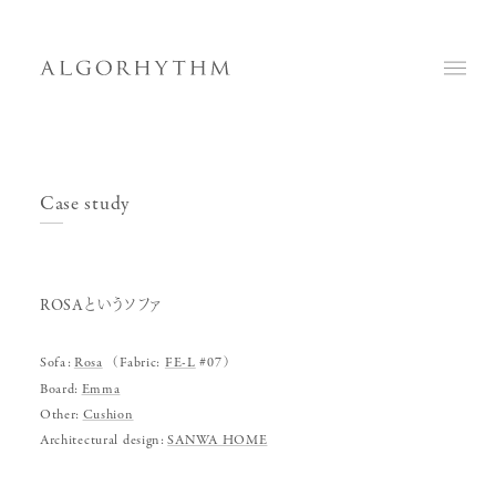
Case study
ROSAというソファ
Sofa:
Rosa
（Fabric:
FE-L
#07）
Board:
Emma
Other:
Cushion
Architectural design:
SANWA HOME