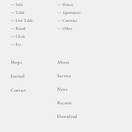
Sofa
House
Table
Apartment
Low Table
Contract
Board
Other
Chair
Etc.
Shops
About
Service
Journal
News
Contact
Recruit
Download