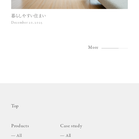
暮らしやすい住まい
December 20, 2025
More
Top
Products
Case study
All
All