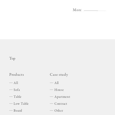
More
Top
Products
Case study
All
All
Sofa
House
Table
Apartment
Low Table
Contract
Board
Other