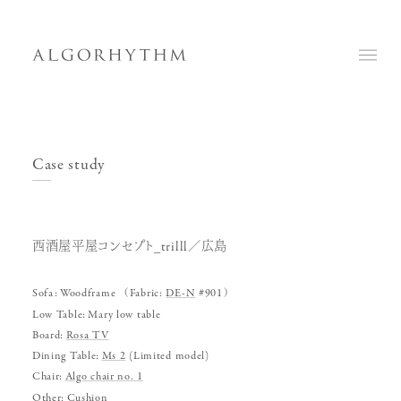
Case study
西酒屋平屋コンセプト_trilll／広島
Sofa:
Woodframe （Fabric:
DE-N
#901）
Low Table:
Mary low table
Board:
Rosa TV
Dining Table:
Ms 2
(Limited model)
Chair:
Algo chair no. 1
Other:
Cushion