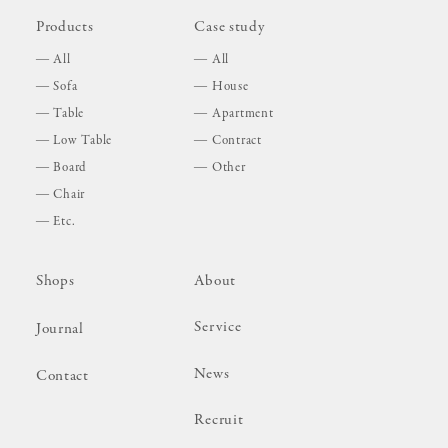
Products
Case study
All
All
Sofa
House
Table
Apartment
Low Table
Contract
Board
Other
Chair
Etc.
Shops
About
Service
Journal
News
Contact
Recruit