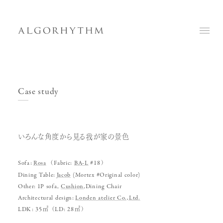
Case study
いろんな角度から見る我が家の景色
Sofa:
Rosa
（Fabric:
BA-L
#18）
Dining Table:
Jacob
(Mortex #Original color)
Other:
1P sofa,
Cushion
,Dining Chair
Architectural design:
Londen atelier Co.,Ltd.
LDK: 35㎡（LD: 28㎡）