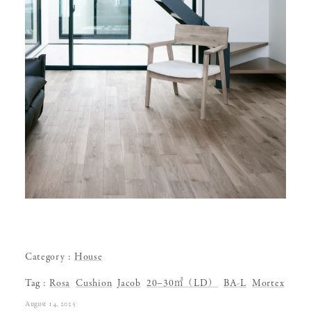
Category
House
Tag
Rosa
Cushion
Jacob
20–30㎡（LD）
BA-L
Mortex
August 14, 2025