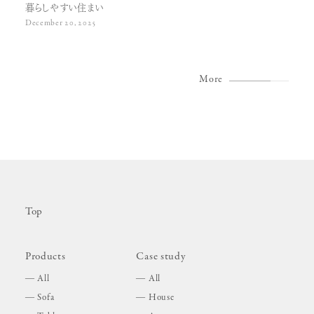
暮らしやすい住まい
December 20, 2025
More
Top
Products
Case study
All
All
Sofa
House