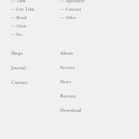
Table
Apartment
Low Table
Contract
Board
Other
Chair
Etc.
Shops
About
Service
Journal
News
Contact
Recruit
Download