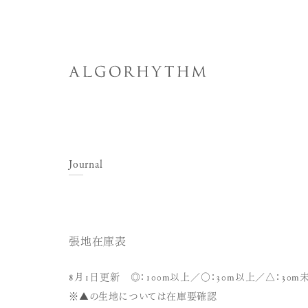
Journal
張地在庫表
8月1日更新 ◎：100m以上／○：30m以上／△：30m
※▲の生地については在庫要確認