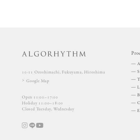
Pro
A
S
10-11 Oroshimachi, Fukuyama, Hiroshima
T
Google Map
L
B
Open 11:00–17:00
C
Holiday 11:00–18:00
Closed Tuesday, Wednesday
E