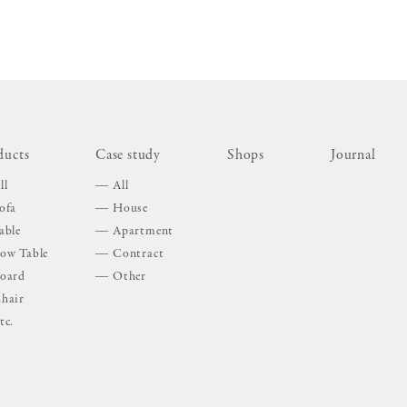
ducts
Case study
Shops
Journal
ll
All
ofa
House
able
Apartment
ow Table
Contract
oard
Other
hair
tc.